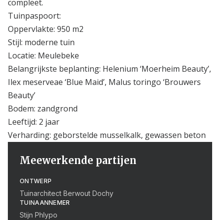
compleet.
Tuinpaspoort:
Oppervlakte: 950 m2
Stijl: moderne tuin
Locatie: Meulebeke
Belangrijkste beplanting: Helenium ‘Moerheim Beauty’,
Ilex meserveae ‘Blue Maid’, Malus toringo ‘Brouwers
Beauty’
Bodem: zandgrond
Leeftijd: 2 jaar
Verharding: geborstelde musselkalk, gewassen beton
Meewerkende partijen
ONTWERP
Tuinarchitect Berwout Dochy
TUINAANNEMER
Stijn Phlypo