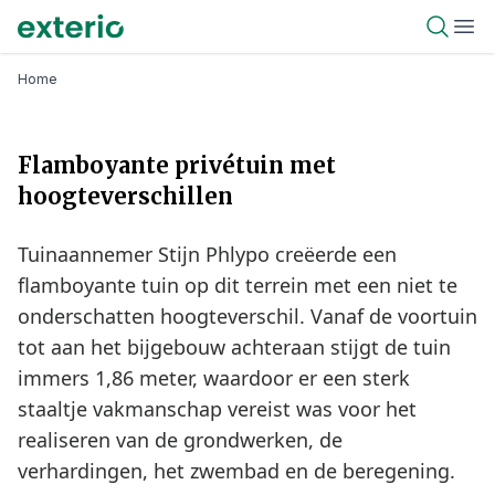
Overslaan
Exterio
Open 
Ope
en
naar
Kruimelpad
Home
de
inhoud
gaan
Flamboyante privétuin met
hoogteverschillen
Tuinaannemer Stijn Phlypo creëerde een
flamboyante tuin op dit terrein met een niet te
onderschatten hoogteverschil. Vanaf de voortuin
tot aan het bijgebouw achteraan stijgt de tuin
immers 1,86 meter, waardoor er een sterk
staaltje vakmanschap vereist was voor het
realiseren van de grondwerken, de
verhardingen, het zwembad en de beregening.