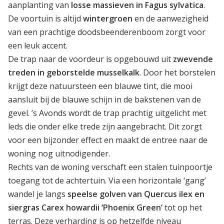
aanplanting van
losse massieven in Fagus sylvatica
.
De voortuin is altijd
wintergroen
en de aanwezigheid
van een prachtige doodsbeenderenboom zorgt voor
een leuk accent.
De trap naar de voordeur is opgebouwd uit
zwevende
treden in geborstelde musselkalk
. Door het borstelen
krijgt deze natuursteen een blauwe tint, die mooi
aansluit bij de blauwe schijn in de bakstenen van de
gevel. ’s Avonds wordt de trap prachtig uitgelicht met
leds die onder elke trede zijn aangebracht. Dit zorgt
voor een bijzonder effect en maakt de entree naar de
woning nog uitnodigender.
Rechts van de woning verschaft een stalen tuinpoortje
toegang tot de achtertuin. Via een horizontale ‘gang’
wandel je langs
speelse golven van Quercus ilex en
siergras Carex howardii ‘Phoenix Green’
tot op het
terras. Deze verharding is op hetzelfde niveau