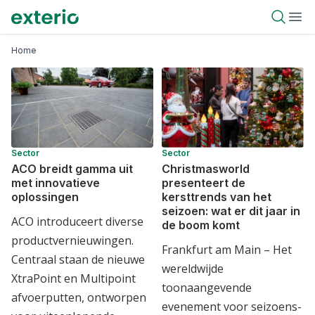
Overslaan
Exterio
Open 
Ope
en
naar
Kruimelpad
Home
de
inhoud
gaan
Sector
Sector
ACO breidt gamma uit
Christmasworld
met innovatieve
presenteert de
oplossingen
kersttrends van het
seizoen: wat er dit jaar in
ACO introduceert diverse
de boom komt
productvernieuwingen.
Frankfurt am Main – Het
Centraal staan de nieuwe
wereldwijde
XtraPoint en Multipoint
toonaangevende
afvoerputten, ontworpen
evenement voor seizoens-