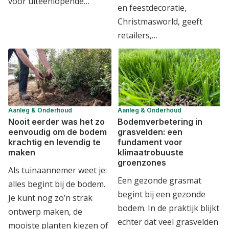
voor uiteenlopende…
en feestdecoratie,
Christmasworld, geeft
retailers,…
Aanleg & Onderhoud
Aanleg & Onderhoud
Nooit eerder was het zo
Bodemverbetering in
eenvoudig om de bodem
grasvelden: een
krachtig en levendig te
fundament voor
maken
klimaatrobuuste
groenzones
Als tuinaannemer weet je:
Een gezonde grasmat
alles begint bij de bodem.
begint bij een gezonde
Je kunt nog zo’n strak
bodem. In de praktijk blijkt
ontwerp maken, de
echter dat veel grasvelden
mooiste planten kiezen of