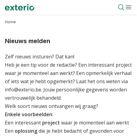
Overslaan
Exterio
Open 
Ope
en
naar
Kruimelpad
Home
de
inhoud
gaan
Nieuws melden
Zelf nieuws insturen? Dat kan!
Heb je een tip voor de redactie? Een interessant project
waar je momenteel aan werkt? Een opmerkelijk verhaal
of iets wat je hebt opgemerkt? Laat het ons weten via
info@exterio.be
. Jouw persoonlijke gegevens worden
vertrouwelijk behandeld.
Welk soort nieuws ontvangen wij graag?
Enkele voorbeelden
:
Een interessant
project
waar je momenteel aan werkt
Een
oplossing
die je hebt bedacht of gevonden voor