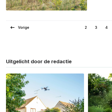
Vorige
2
3
4
Vorige
Page
Page
Pag
Paginering
pagina
Uitgelicht door de redactie