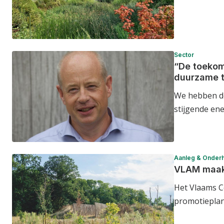
Sector
“De toekoms
duurzame t
We hebben de
stijgende en
Aanleg & Onder
VLAM maak
Het Vlaams C
promotieplan