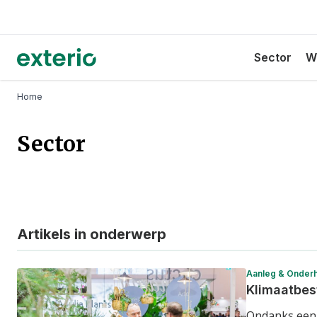
Overslaan
en
naar
Hoofdnavig
Exterio
Sector
W
de
inhoud
gaan
Kruimelpad
Home
Sector
Artikels in onderwerp
Aanleg & Onder
Klimaatbes
Ondanks een 