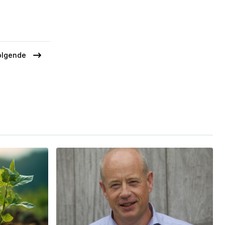
olgende
olgende
agina