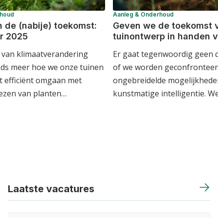
rhoud
Aanleg & Onderhoud
n de (nabije) toekomst:
Geven we de toekomst 
r 2025
tuinontwerp in handen v
 van klimaatverandering
Er gaat tegenwoordig geen d
eds meer hoe we onze tuinen
of we worden geconfronteer
et efficiënt omgaan met
ongebreidelde mogelijkhede
iezen van planten…
kunstmatige intelligentie. W
Laatste vacatures