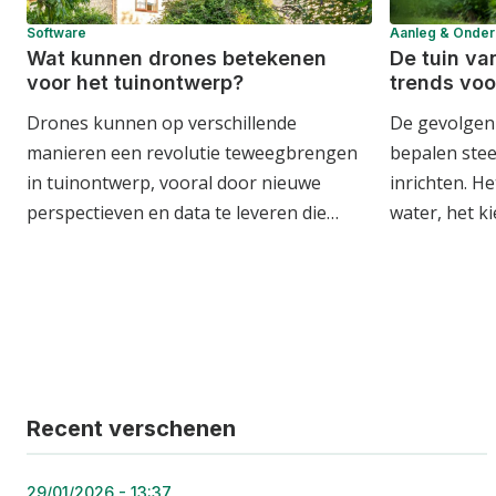
Software
Aanleg & Onde
Wat kunnen drones betekenen
De tuin va
voor het tuinontwerp?
trends voo
Drones kunnen op verschillende
De gevolgen
manieren een revolutie teweegbrengen
bepalen ste
in tuinontwerp, vooral door nieuwe
inrichten. H
perspectieven en data te leveren die…
water, het k
Recent verschenen
29/01/2026 - 13:37