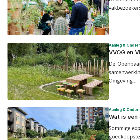
vakbezoekers
Aanleg & Onder
VVOG en VL
De ‘Openbaarg
samenwerkin
Omgeving…
Aanleg & Onder
Wat is een
Sommige expe
goedkoopste 