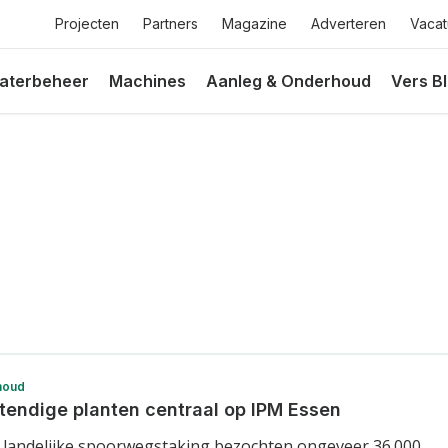
Top
Projecten
Partners
Magazine
Adverteren
Vacat
menu
atie
aterbeheer
Machines
Aanleg & Onderhoud
Vers B
houd
tendige planten centraal op IPM Essen
landelijke spoorwegstaking bezochten ongeveer 36.000