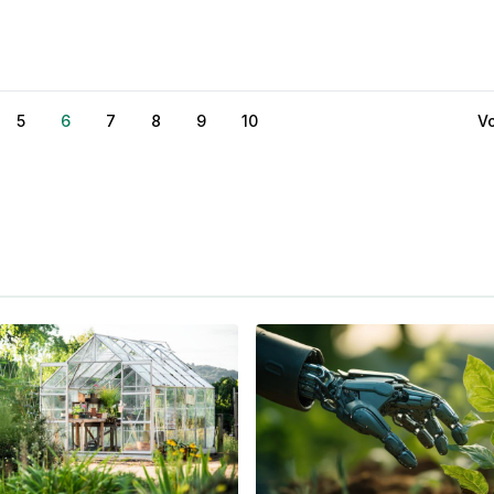
5
6
7
8
9
10
V
e
Page
Huidige
Page
Page
Page
Page
V
pagina
p