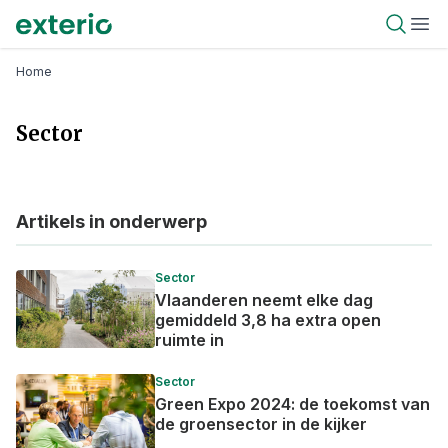
Overslaan
Exterio
Open 
Ope
en
naar
Kruimelpad
Home
de
inhoud
Sector
gaan
Artikels in onderwerp
Sector
Vlaanderen neemt elke dag
gemiddeld 3,8 ha extra open
ruimte in
Sector
Green Expo 2024: de toekomst van
de groensector in de kijker