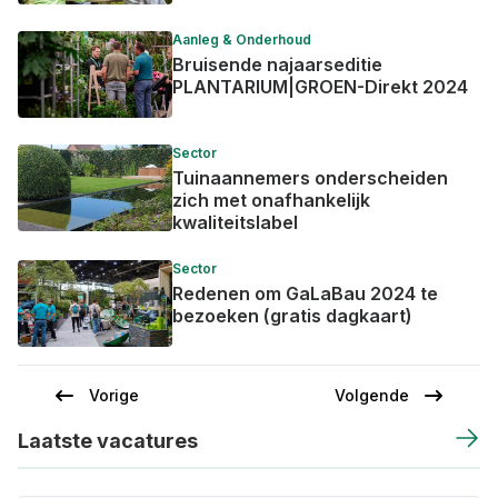
Aanleg & Onderhoud
Bruisende najaarseditie
PLANTARIUM|GROEN-Direkt 2024
Sector
Tuinaannemers onderscheiden
zich met onafhankelijk
kwaliteitslabel
Sector
Redenen om GaLaBau 2024 te
bezoeken (gratis dagkaart)
Vorige
Volgende
Vorige
Volgende
Paginering
pagina
pagina
Laatste vacatures