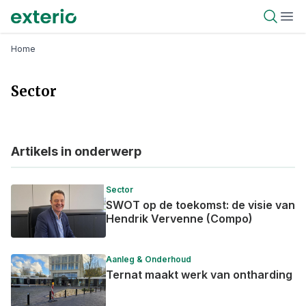
Overslaan
Exterio
Open 
Ope
en
naar
Kruimelpad
Home
de
inhoud
Sector
gaan
Artikels in onderwerp
Sector
SWOT op de toekomst: de visie van
Hendrik Vervenne (Compo)
Aanleg & Onderhoud
Ternat maakt werk van ontharding