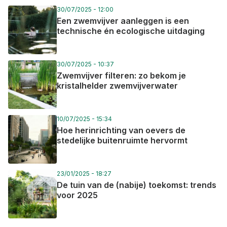
project is strategisch gelegen en vormt een schakel
30/07/2025 - 12:00
tussen het regionale valleilandschap en de dorpskern.
Een zwemvijver aanleggen is een
Dit past in de visie Alken Valley 2030 en draagt bij tot
technische én ecologische uitdaging
een klimaatrobuust Alken.
Arendonk
30/07/2025 - 10:37
De gemeente Arendonk zal via drie projecten de
Zwemvijver filteren: zo bekom je
groenblauwe structuur van de waterloop Wamp
kristalhelder zwemvijverwater
versterken en daarbij meer ruimte creëren voor
infiltratie en buffering van (regen)water.
10/07/2025 - 15:34
Bovenstrooms wordt het speelplein De Vloed onthard
Hoe herinrichting van oevers de
en ingericht als waterbuffer met natuurlijke
stedelijke buitenruimte hervormt
waterspeeltuin voor de buurt. Daarnaast worden
terreinen van het Gemeenschapsonderwijs langs de
23/01/2025 - 18:27
Wamp aangekocht en ingericht als
De tuin van de (nabije) toekomst: trends
overstromingsgebied, moeraszone en een natuurlijk
voor 2025
park met een verbindende functie in het trage
wegennetwerk. Tot slot wordt een