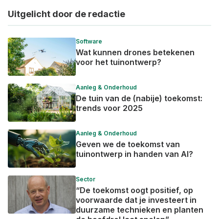
woonuitbreidingsgebied herbestemd naar een
Uitgelicht door de redactie
openruimtegebied om bijkomende bebouwing te
voorkomen. Het gebied krijgt een meer natuurlijke
Software
inrichting en de Wamp meer ruimte, wat goed is voor
Wat kunnen drones betekenen
het leefgebied van de beschermde vissoort de grote
voor het tuinontwerp?
modderkruiper.
Avelgem
Aanleg & Onderhoud
De tuin van de (nabije) toekomst:
In het overstromingsgevoelige gebied de
trends voor 2025
Scheldemeersen wordt de site Pattyne-Duprez
gesloopt en onthard. De site bevindt zich naast een
Aanleg & Onderhoud
oude Scheldearm, op een prioritaire locatie voor water-
Geven we de toekomst van
en natuurbeheer. Het terrein zal worden ingericht met
tuinontwerp in handen van AI?
een hoge biodiversiteits-, natuur- en belevingswaarde.
De voormalige bedrijvensite met milieubelastende
Sector
“De toekomst oogt positief, op
industrie zal door deze investering in de nabije
voorwaarde dat je investeert in
toekomst deel uitmaken van een aaneengesloten
duurzame technieken en planten