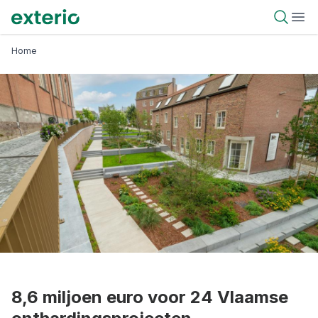
Overslaan
Exterio
Open 
Ope
en
naar
Kruimelpad
Home
de
inhoud
gaan
8,6 miljoen euro voor 24 Vlaamse