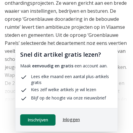
onthardingsprojecten. Ze waren gericht aan een brede
waaier van instellingen, bedrijven en besturen. De
oproep ‘Groenblauwe dooradering in de bebouwde
ruimte’ levert tien ambitieuze projecten op in Vlaamse
steden en gemeenten. Uit de oproep ‘Groenblauwe
Parels’ selecteerde het departement nog eens veertien
veelbelovende onthardingsprojecten op terreinen van
Snel dit artikel gratis lezen?
scholen, zorginstellingen, bedrijven,
Maak
eenvoudig en gratis
een account aan.
jeugdverenigingen, sportverenigingen en woonwijken.
Wapen tegen droogte en overstroming
Lees elke maand een aantal plus-artikels
gratis
De 24 projecten starten in de eerste helft van 2023 en
Kies zelf welke artikels je wil lezen
zouden moeten klaar zijn tegen 2026. In elk project
Blijf op de hoogte via onze nieuwsbrief
gaat veel aandacht naar watercaptatie en -infiltratie én
naar een biodiverse inrichting. Deze projecten vormen
een cruciale stap in het beter bestand maken van
Inloggen
Inschrijven
Vlaanderen tegen droogte en overstromingen als
gevolg van de klimaatverandering. Daarnaast vormt