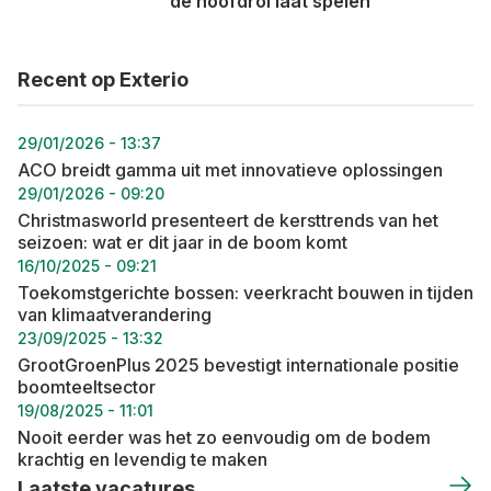
openruimtegebied en bijdragen aan een
de hoofdrol laat spelen”
klimaatrobuuste omgeving.
Herne
Recent op Exterio
In Herne wordt het voormalige scholencomplex
Markevallei afgebroken en de site grotendeels
29/01/2026 - 13:37
getransformeerd tot een nieuwe groenblauwe ader die
ACO breidt gamma uit met innovatieve oplossingen
vanuit het aangrenzende open landbouwgebied en
29/01/2026 - 09:20
recente aangeplante bos de dorpskern binnendringt.
Christmasworld presenteert de kersttrends van het
Gezien de recente overstromingen wenst Herne de
seizoen: wat er dit jaar in de boom komt
waterproblematiek ook aan te pakken met de
16/10/2025 - 09:21
Toekomstgerichte bossen: veerkracht bouwen in tijden
ontharding en groenblauwe inrichting van de
van klimaatverandering
Markevalleisite.
23/09/2025 - 13:32
Kortemark
GrootGroenPlus 2025 bevestigt internationale positie
Kortemark wil de Krekebeek, momenteel ingekokerd
boomteeltsector
19/08/2025 - 11:01
vanaf het domein Krekemeersen tot aan Talpe’s
Nooit eerder was het zo eenvoudig om de bodem
Putten, terug in open profiel leggen en zo de
krachtig en levendig te maken
Krekebeekvallei als schakel in de landschappelijk en
Laatste vacatures