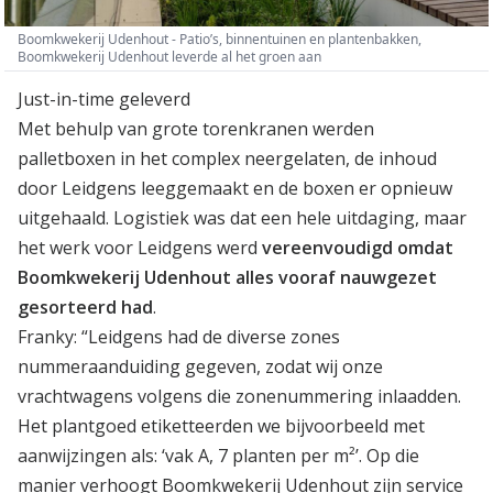
Boomkwekerij Udenhout - Patio’s, binnentuinen en plantenbakken,
Boomkwekerij Udenhout leverde al het groen aan
Just-in-time geleverd
Met behulp van grote torenkranen werden
palletboxen in het complex neergelaten, de inhoud
door Leidgens leeggemaakt en de boxen er opnieuw
uitgehaald. Logistiek was dat een hele uitdaging, maar
het werk voor Leidgens werd
vereenvoudigd omdat
Boomkwekerij Udenhout alles vooraf nauwgezet
gesorteerd had
.
Franky: “Leidgens had de diverse zones
nummeraanduiding gegeven, zodat wij onze
vrachtwagens volgens die zonenummering inlaadden.
Het plantgoed etiketteerden we bijvoorbeeld met
aanwijzingen als: ‘vak A, 7 planten per m²’. Op die
manier verhoogt Boomkwekerij Udenhout zijn service