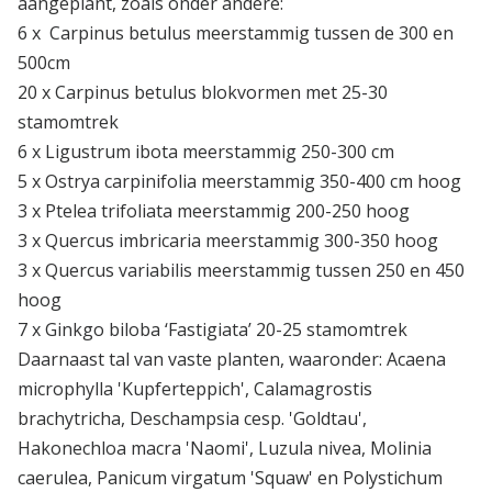
aangeplant, zoals onder andere:
6 x Carpinus betulus meerstammig tussen de 300 en
500cm
20 x Carpinus betulus blokvormen met 25-30
stamomtrek
6 x Ligustrum ibota meerstammig 250-300 cm
5 x Ostrya carpinifolia meerstammig 350-400 cm hoog
3 x Ptelea trifoliata meerstammig 200-250 hoog
3 x Quercus imbricaria meerstammig 300-350 hoog
3 x Quercus variabilis meerstammig tussen 250 en 450
hoog
7 x Ginkgo biloba ‘Fastigiata’ 20-25 stamomtrek
Daarnaast tal van vaste planten, waaronder: Acaena
microphylla 'Kupferteppich', Calamagrostis
brachytricha, Deschampsia cesp. 'Goldtau',
Hakonechloa macra 'Naomi', Luzula nivea, Molinia
caerulea, Panicum virgatum 'Squaw' en Polystichum