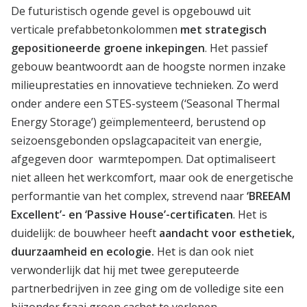
De futuristisch ogende gevel is opgebouwd uit
verticale prefabbetonkolommen
met strategisch
gepositioneerde groene inkepingen
. Het passief
gebouw beantwoordt aan de hoogste normen inzake
milieuprestaties en innovatieve technieken. Zo werd
onder andere een STES-systeem (‘Seasonal Thermal
Energy Storage’) geïmplementeerd, berustend op
seizoensgebonden opslagcapaciteit van energie,
afgegeven door warmtepompen. Dat optimaliseert
niet alleen het werkcomfort, maar ook de energetische
performantie van het complex, strevend naar
‘BREEAM
Excellent’- en ‘Passive House’-certificaten
. Het is
duidelijk: de bouwheer heeft
aandacht voor esthetiek,
duurzaamheid en ecologie.
Het is dan ook niet
verwonderlijk dat hij met twee gereputeerde
partnerbedrijven in zee ging om de volledige site een
bijzonder fraai groen cachet te verlenen.