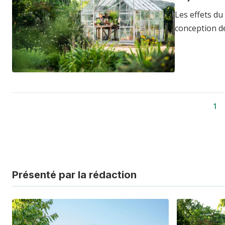
Les effets du
conception de
1
Pa
Pagination
co
Présenté par la rédaction