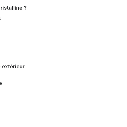
istalline ?
u
 extérieur
e