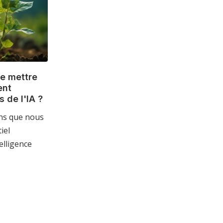
e mettre
ent
 de l'IA ?
ans que nous
iel
elligence