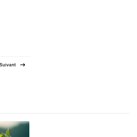
Suivant
Page
suivante