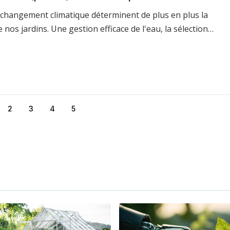
 changement climatique déterminent de plus en plus la
 nos jardins. Une gestion efficace de l'eau, la sélection…
2
3
4
5
ge
Page
Page
Page
Page
urante