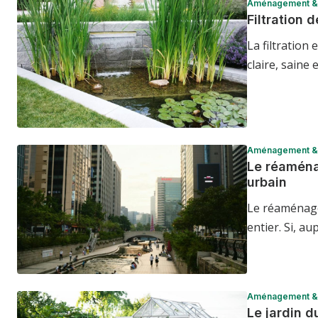
Aménagement & 
Filtration 
La filtration
claire, saine
Aménagement & 
Le réaména
urbain
Le réaménage
entier. Si, a
Aménagement & 
Le jardin d