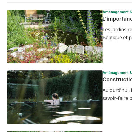
Aménagement & 
L'importan
Les jardins 
Belgique et p
Aménagement & 
Constructi
Aujourd'hui,
savoir-faire