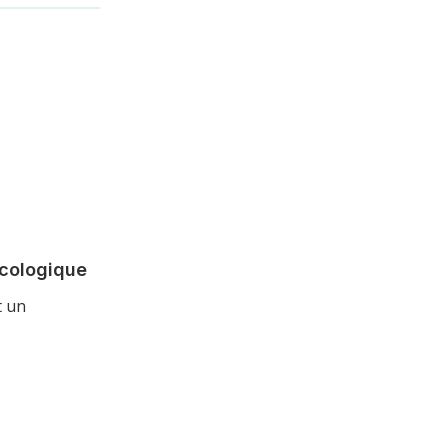
écologique
t un