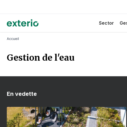
Aller
au
contenu
Hoofdnavigat
Exterio
Sector
Ges
principal
Fil d'Ariane
Accueil
Gestion de l'eau
En vedette