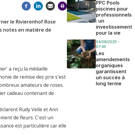
PPC Pools
piscines pour
professionnels
: un
erner le Rivierenhof Rose
investissement
s notes en matière de
pour la vie
04/08/2025 -
07:45
Les
amendements
organiques
r' a reçu la médaille
garantissent
monie de remise des prix s'est
un succès à
long terme
 nombreux amateurs de roses.
nier cadeau contenant de
éclarent Rudy Velle et Ann
ent de fleurs. C'est un
ssance est particulière car elle