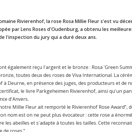
omaine Rivierenhof, la rose Rosa Millie Fleur s'est vu déc
ppée par Lens Roses d'Oudenburg, a obtenu les meilleure
de l'inspection du jury qui a duré deux ans.
nt également reçu l'argent et le bronze : Rosa 'Green Summe
bronze, toutes deux des roses de Viva International. La céré
of à Deurne, en présence des juges, des producteurs et de
rtificat, le livre Parkgeheimen Rivierenhof, ainsi qu'un pa
ince d'Anvers.
re Millie Fleur ait remporté le Rivierenhof Rose Award", d
n nom est on ne peut plus évocateur : cette rose a énormém
e les abeilles et s'adapte à toutes les tailles. Cette reconnai
e de roses."