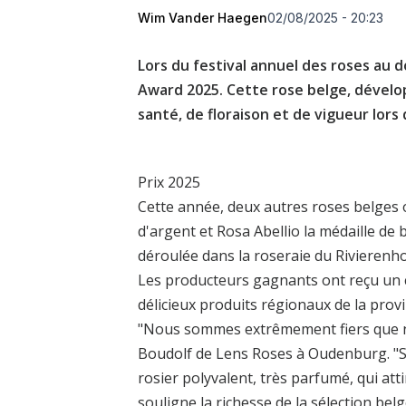
Wim Vander Haegen
02/08/2025 - 20:23
Lors du festival annuel des roses au d
Award 2025. Cette rose belge, dévelo
santé, de floraison et de vigueur lors 
Prix 2025
Cette année, deux autres roses belges o
d'argent et Rosa Abellio la médaille de 
déroulée dans la roseraie du Rivierenh
Les producteurs gagnants ont reçu un ce
délicieux produits régionaux de la prov
"Nous sommes extrêmement fiers que not
Boudolf de Lens Roses à Oudenburg. "So
rosier polyvalent, très parfumé, qui attir
souligne la richesse de la sélection belg