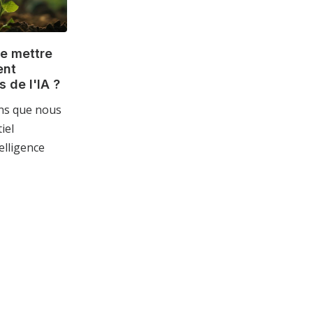
e mettre
ent
 de l'IA ?
ans que nous
iel
elligence