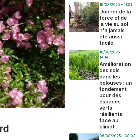
19/08/2025 - 11:01
Donner de la
force et de
la vie au sol
n'a jamais
été aussi
facile.
18/08/2025 -
14:14
Amélioration
des sols
dans les
pelouses : un
fondement
pour des
espaces
verts
résilients
face au
rd
climat
06/08/2025 - 08:03