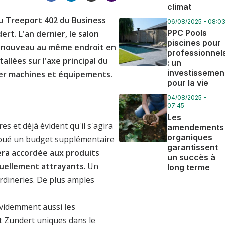
climat
au Treeport 402 du Business
06/08/2025 - 08:0
PPC Pools
rt. L'an dernier, le salon
piscines pour
a à nouveau au même endroit en
professionnel
lées sur l'axe principal du
: un
investissemen
ser machines et équipements.
pour la vie
04/08/2025 -
07:45
Les
s et déjà évident qu'il s'agira
amendements
organiques
loué un budget supplémentaire
garantissent
era accordée aux produits
un succès à
suellement attrayants
. Un
long terme
ardineries. De plus amples
 évidemment aussi
les
t Zundert uniques dans le