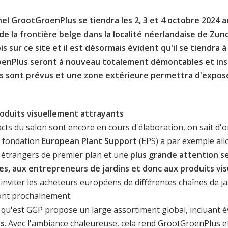
el GrootGroenPlus se tiendra les 2, 3 et 4 octobre 2024 
e la frontière belge dans la localité néerlandaise de Zunde
is sur ce site et il est désormais évident qu'il se tiendr
enPlus seront à nouveau totalement démontables et instal
ts sont prévus et une zone extérieure permettra d'expo
roduits visuellement attrayants
cts du salon sont encore en cours d'élaboration, on sait d'ore
a fondation
European Plant Support
(EPS) a par exemple al
 étrangers de premier plan et une
plus grande attention s
ies, aux entrepreneurs de jardins et donc aux
produits vi
 inviter les acheteurs européens de différentes chaînes de j
ront prochainement.
 qu'est GGP propose un large assortiment global, incluant
es
. Avec l'ambiance chaleureuse, cela rend GrootGroenPlus e