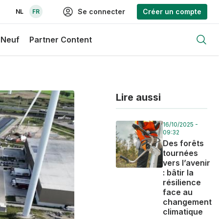
Se connecter
Créer un compte
NL
FR
 Neuf
Partner Content
Open
Lire aussi
16/10/2025 -
09:32
Des forêts
tournées
vers l’avenir
: bâtir la
résilience
face au
changement
climatique