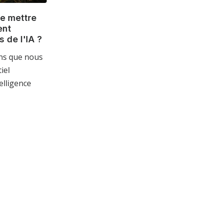
e mettre
ent
 de l'IA ?
ans que nous
iel
elligence