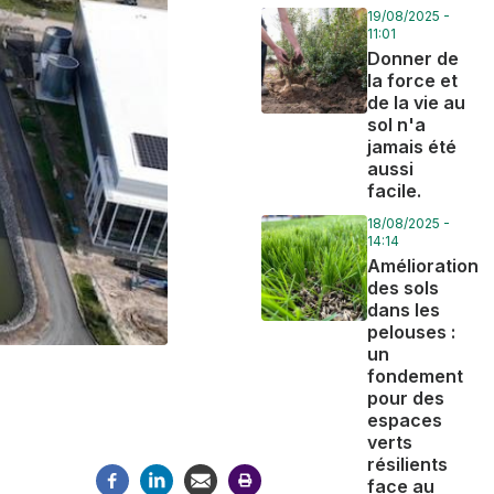
19/08/2025 -
11:01
Donner de
la force et
de la vie au
sol n'a
jamais été
aussi
facile.
18/08/2025 -
14:14
Amélioration
des sols
dans les
pelouses :
un
fondement
pour des
espaces
verts
résilients
face au