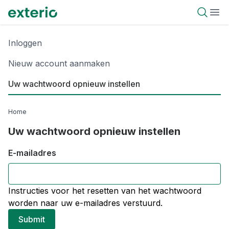
Overslaan
Exterio
Open 
Ope
en
naar
Primary
de
Inloggen
tabs
inhoud
Nieuw account aanmaken
gaan
Uw wachtwoord opnieuw instellen
(actieve
tabblad)
Kruimelpad
Home
Uw wachtwoord opnieuw instellen
E-mailadres
Instructies voor het resetten van het wachtwoord
worden naar uw e-mailadres verstuurd.